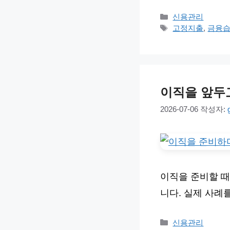
카
신용관리
테
태
고정지출
,
금융
고
그
리
이직을 앞두
2026-07-06
작성자:
이직을 준비할 때
니다. 실제 사례
카
신용관리