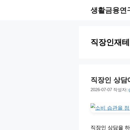
컨
생활금융연
텐
츠
로
직장인재테
건
너
뛰
기
직장인 상담
2026-07-07
작성자:
직장인 상담을 하