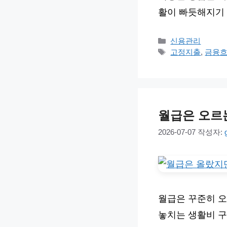
활이 빠듯해지기
카
신용관리
테
태
고정지출
,
금융
고
그
리
월급은 오르
2026-07-07
작성자:
월급은 꾸준히 오
놓치는 생활비 구