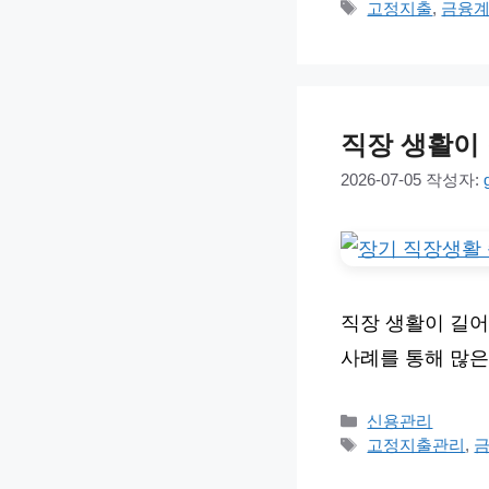
테
태
고정지출
,
금융
고
그
리
직장 생활이
2026-07-05
작성자:
직장 생활이 길어
사례를 통해 많은
카
신용관리
테
태
고정지출관리
,
고
그