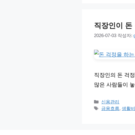
리
직장인이 돈
2026-07-03
작성자:
직장인의 돈 걱정
많은 사람들이 놓
카
신용관리
테
태
금융흐름
,
생활
고
그
리