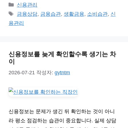
카
신용관리
테
태
금융상담
,
금융습관
,
생활금융
,
소비습관
,
신
고
그
용관리
리
신용정보를 늦게 확인할수록 생기는 차
이
2026-07-21
작성자:
gytntm
신용정보는 문제가 생긴 뒤 확인하는 것이 아니
라 평소 점검하는 습관이 중요합니다. 실제 상담