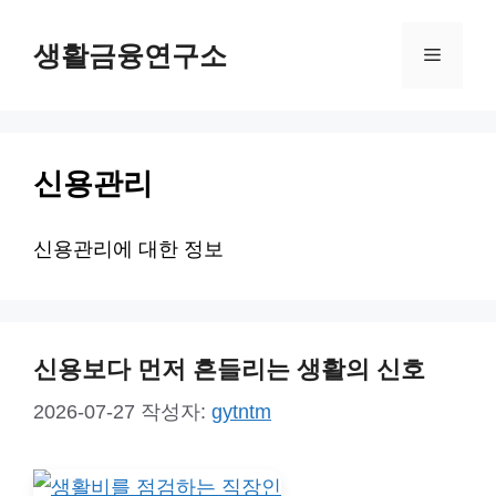
컨
생활금융연구소
텐
메
츠
뉴
로
건
신용관리
너
뛰
신용관리에 대한 정보
기
신용보다 먼저 흔들리는 생활의 신호
2026-07-27
작성자:
gytntm