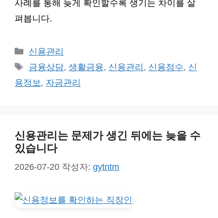
사례를 통해 늦게 확인할수록 생기는 차이를 살
펴봅니다.
카
신용관리
테
태
금융상담
,
생활금융
,
신용관리
,
신용점수
,
신
고
그
용정보
,
자금관리
리
신용관리는 문제가 생긴 뒤에는 늦을 수
있습니다
2026-07-20
작성자:
gytntm