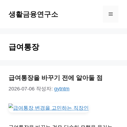
컨
생활금융연구소
텐
메
츠
뉴
로
건
급여통장
너
뛰
기
급여통장을 바꾸기 전에 알아둘 점
2026-07-06
작성자:
gytntm