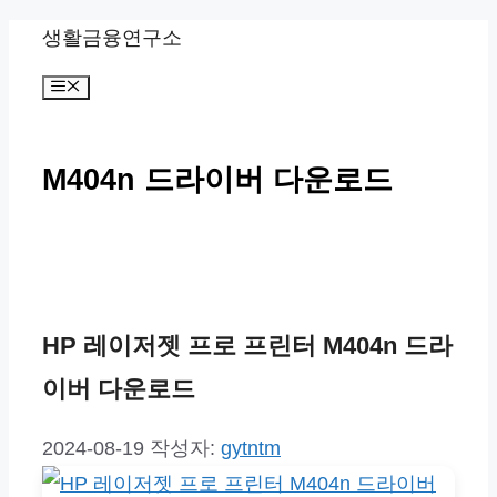
컨
생활금융연구소
텐
메
츠
뉴
로
M404n 드라이버 다운로드
건
너
뛰
기
HP 레이저젯 프로 프린터 M404n 드라
이버 다운로드
2024-08-19
작성자:
gytntm