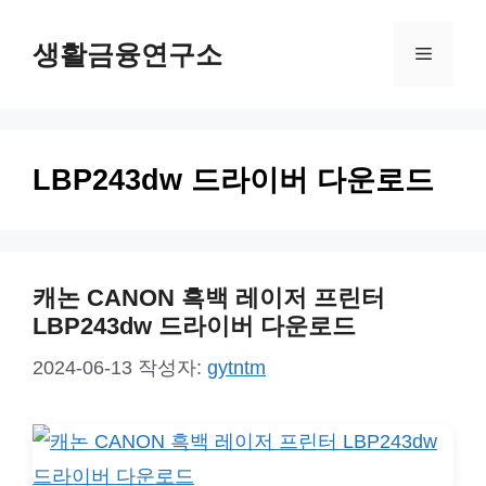
컨
생활금융연구소
텐
메
츠
뉴
로
건
LBP243dw 드라이버 다운로드
너
뛰
기
캐논 CANON 흑백 레이저 프린터
LBP243dw 드라이버 다운로드
2024-06-13
작성자:
gytntm