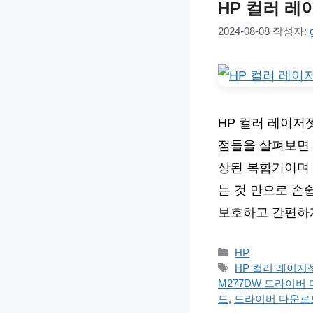
HP 컬러 레
2024-08-08
작성자:
HP 컬러 레이저
점들을 살펴보면 
상된 복합기이며 
는 것 만으로 손
보호하고 간편하게
카
HP
테
태
HP 컬러 레이저
고
그
M277DW 드라이버
리
드
,
드라이버 다운로