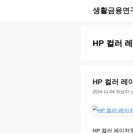
컨
생활금융연
텐
츠
로
HP 컬러 
건
너
뛰
기
HP 컬러 레
2024-11-04
작성자:
HP 컬러 레이저