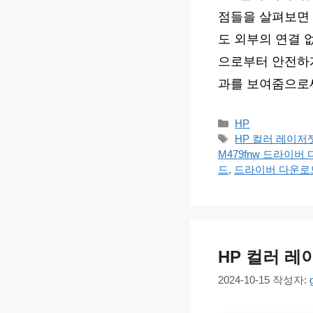
점들을 살펴보면 
도 외부의 연결 
으로부터 안전하게
과를 보여줌으로
카
HP
테
태
HP 컬러 레이저
고
그
M479fnw 드라이버
리
드
,
드라이버 다운로
HP 컬러 레
2024-10-15
작성자: