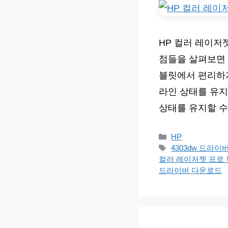
HP 컬러 레이저
점들을 살펴보면 
블릿에서 편리하게
라인 상태를 유지
상태를 유지할 수
카
HP
테
태
4303dw 드라
고
그
컬러 레이저젯 프로 
리
드라이버 다운로드