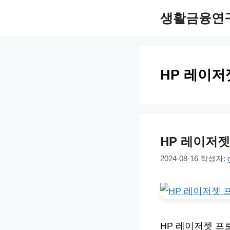
컨
생활금융연
텐
츠
로
HP 레이저
건
너
뛰
기
HP 레이저젯
2024-08-16
작성자:
HP 레이저젯 프