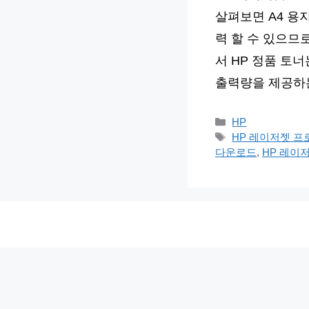
살펴보면 A4 용지
력 할 수 있으므
서 HP 정품 토
출력량을 제공하
카
HP
테
태
HP 레이저젯 프
고
그
다운로드
,
HP 레이
리