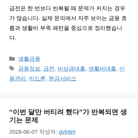
급전은 한 번보다 반복될 때 문제가 커지는 경우
가 많습니다. 실제 문의에서 자주 보이는 금융 흐
름과 생활비 부족 패턴을 중심으로 정리했습니
다.
카
생활금융
테
태
금융정보
,
급전
,
비상금대출
,
생활비대출
,
신
고
그
용관리
,
카드론
,
현금서비스
리
“이번 달만 버티려 했다”가 반복되면 생
기는 문제
2026-06-07
작성자:
gytntm