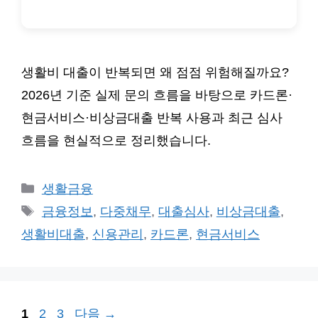
생활비 대출이 반복되면 왜 점점 위험해질까요?
2026년 기준 실제 문의 흐름을 바탕으로 카드론·
현금서비스·비상금대출 반복 사용과 최근 심사
흐름을 현실적으로 정리했습니다.
카
생활금융
테
태
금융정보
,
다중채무
,
대출심사
,
비상금대출
,
고
그
생활비대출
,
신용관리
,
카드론
,
현금서비스
리
페
페
페
1
2
3
다음
→