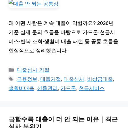
왜 어떤 사람은 계속 대출이 막힐까요? 2026년
기준 실제 문의 흐름을 바탕으로 카드론·현금서
비스·반복 조회·생활비 대출 패턴 등 공통 흐름을
현실적으로 정리했습니다.
카
대출심사·거절
테
태
금융정보
,
대출거절
,
대출심사
,
비상금대출
,
고
그
생활비대출
,
신용관리
,
카드론
,
현금서비스
리
급할수록 대출이 더 안 되는 이유｜최근
심사 분위기