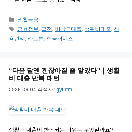
카
생활금융
테
태
금융정보
,
급전
,
비상금대출
,
생활비대출
,
신
고
그
용관리
,
카드론
,
현금서비스
리
“다음 달엔 괜찮아질 줄 알았다”｜생활
비 대출 반복 패턴
2026-06-04
작성자:
gytntm
생활비 대출이 반복되는 이유는 무엇일까요?