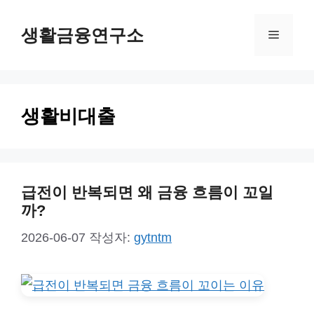
컨
생활금융연구소
텐
메
츠
뉴
로
건
생활비대출
너
뛰
기
급전이 반복되면 왜 금융 흐름이 꼬일
까?
2026-06-07
작성자:
gytntm