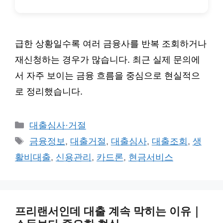
급한 상황일수록 여러 금융사를 반복 조회하거나
재신청하는 경우가 많습니다. 최근 실제 문의에
서 자주 보이는 금융 흐름을 중심으로 현실적으
로 정리했습니다.
카
대출심사·거절
테
태
금융정보
,
대출거절
,
대출심사
,
대출조회
,
생
고
그
활비대출
,
신용관리
,
카드론
,
현금서비스
리
프리랜서인데 대출 계속 막히는 이유｜