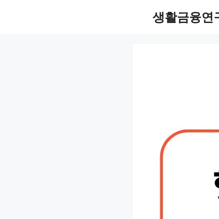
컨
생활금융연
텐
츠
로
건
너
뛰
기