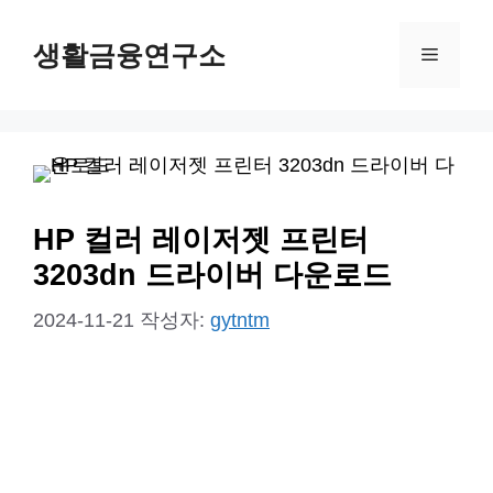
컨
생활금융연구소
텐
메
츠
뉴
로
건
너
뛰
HP 컬러 레이저젯 프린터
기
3203dn 드라이버 다운로드
2024-11-21
작성자:
gytntm