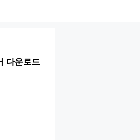
이버 다운로드