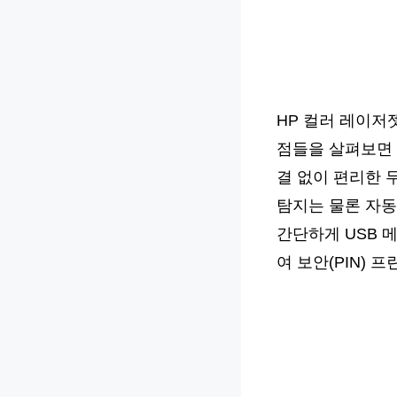
HP 컬러 레이저
점들을 살펴보면 
결 없이 편리한 
탐지는 물론 자동
간단하게 USB 
여 보안(PIN) 