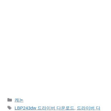
카
캐논
테
태
LBP243dw 드라이버 다운로드
,
드라이버 다