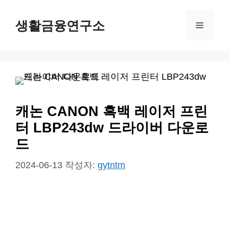
컨
생활금융연구소
텐
메
츠
뉴
로
건
너
뛰
캐논 CANON 흑백 레이저 프린
기
터 LBP243dw 드라이버 다운로
드
2024-06-13
작성자:
gytntm