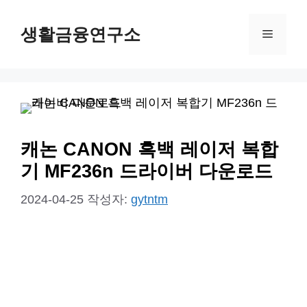
컨
생활금융연구소
텐
메
츠
뉴
로
건
너
뛰
캐논 CANON 흑백 레이저 복합
기
기 MF236n 드라이버 다운로드
2024-04-25
작성자:
gytntm