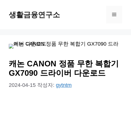
컨
생활금융연구소
텐
메
츠
뉴
로
건
너
뛰
캐논 CANON 정품 무한 복합기
기
GX7090 드라이버 다운로드
2024-04-15
작성자:
gytntm