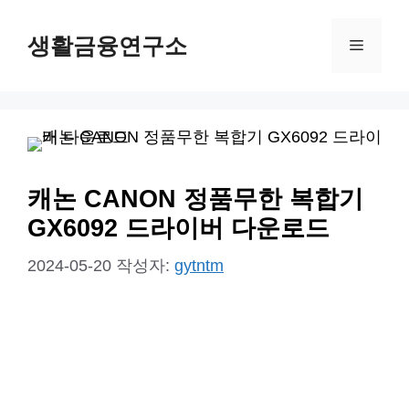
컨
생활금융연구소
텐
메
츠
뉴
로
건
너
뛰
캐논 CANON 정품무한 복합기
기
GX6092 드라이버 다운로드
2024-05-20
작성자:
gytntm