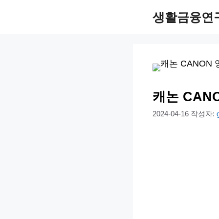
컨
생활금융연
텐
츠
로
건
너
캐논 CAN
뛰
2024-04-16
작성자:
기