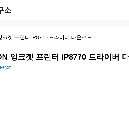
구소
ON 잉크젯 프린터 iP8770 드라이버
gytntm