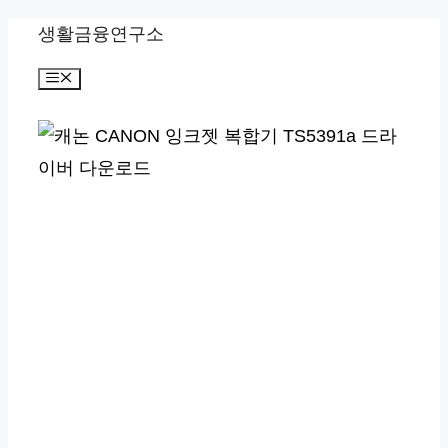
컨
생활금융연구소
텐
메
츠
뉴
로
건
너
뛰
기