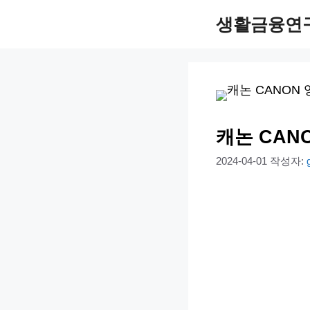
컨
생활금융연
텐
츠
로
건
너
캐논 CAN
뛰
2024-04-01
작성자:
기