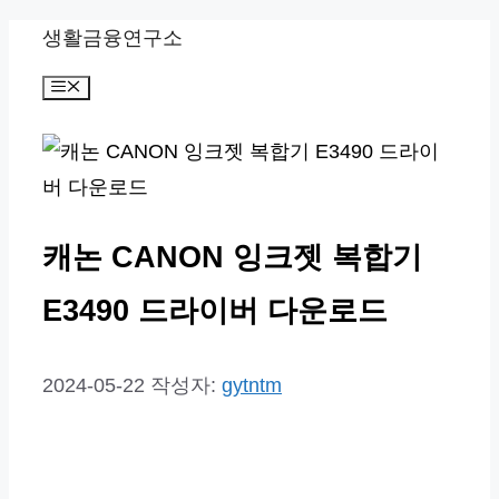
컨
생활금융연구소
텐
메
츠
뉴
로
건
너
뛰
캐논 CANON 잉크젯 복합기
기
E3490 드라이버 다운로드
2024-05-22
작성자:
gytntm