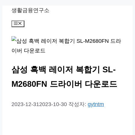
컨
생활금융연구소
텐
메
츠
뉴
로
건
너
뛰
삼성 흑백 레이저 복합기 SL-
기
M2680FN 드라이버 다운로드
2023-12-31
2023-10-30
작성자:
gytntm