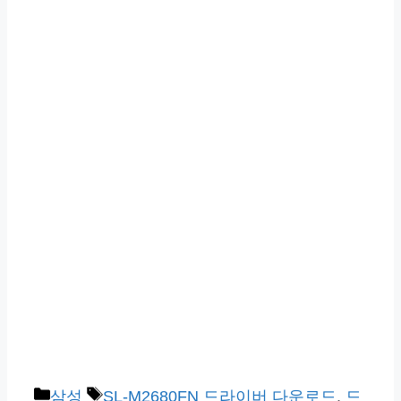
카
태
삼성
SL-M2680FN 드라이버 다운로드
,
드