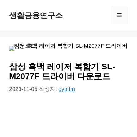
컨
생활금융연구소
텐
메
츠
뉴
로
건
너
뛰
삼성 흑백 레이저 복합기 SL-
기
M2077F 드라이버 다운로드
2023-11-05
작성자:
gytntm