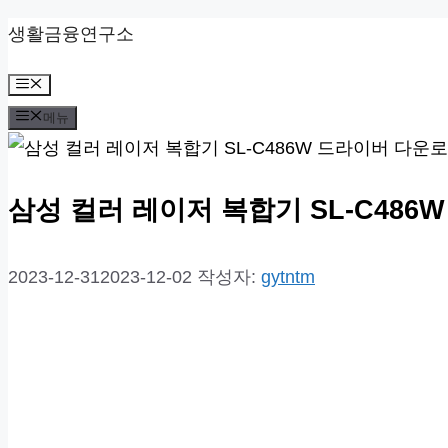
컨
생활금융연구소
텐
메
츠
뉴
메뉴
로
건
너
삼성 컬러 레이저 복합기 SL-C486
뛰
기
2023-12-31
2023-12-02
작성자:
gytntm